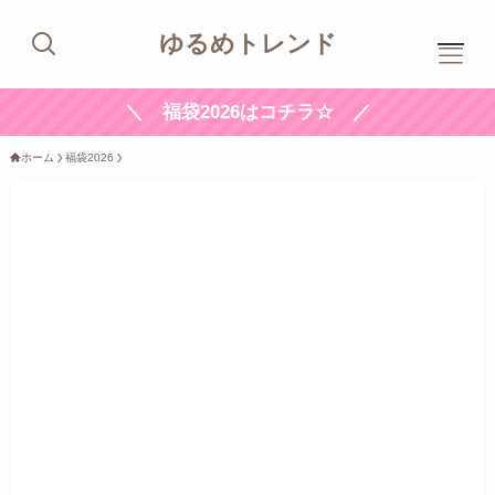
ゆるめトレンド
＼ 福袋2026はコチラ☆ ／
ホーム
福袋2026
ホ
ーム
プ
ロフィール
新
着記事
ト
レンド
お
問い合わせ