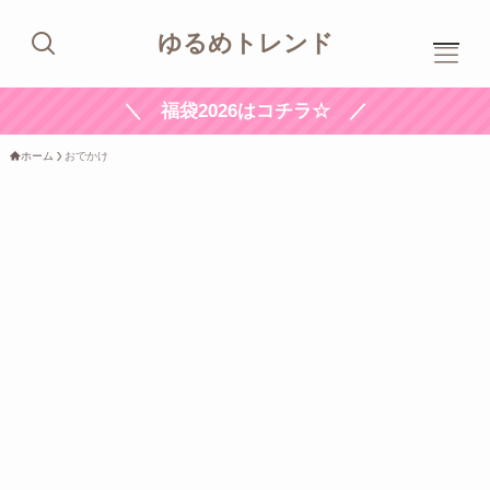
ゆるめトレンド
＼ 福袋2026はコチラ☆ ／
ホーム
おでかけ
ホ
ーム
プ
ロフィール
新
着記事
ト
レンド
お
問い合わせ