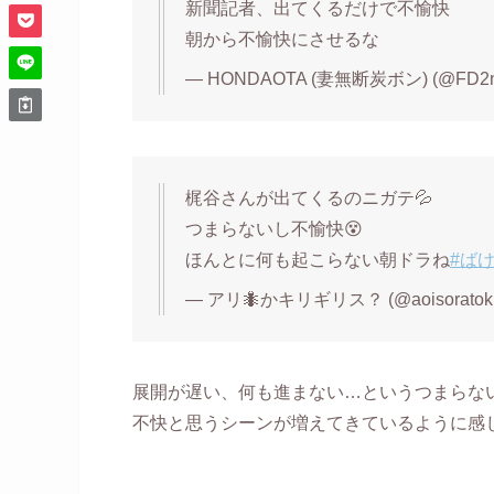
新聞記者、出てくるだけで不愉快
朝から不愉快にさせるな
— HONDAOTA (妻無断炭ボン) (@FD2n
梶谷さんが出てくるのニガテ💦
つまらないし不愉快😵
ほんとに何も起こらない朝ドラね
#ば
— アリ🐜かキリギリス？ (@aoisoratoki
展開が遅い、何も進まない…というつまらな
不快と思うシーンが増えてきているように感